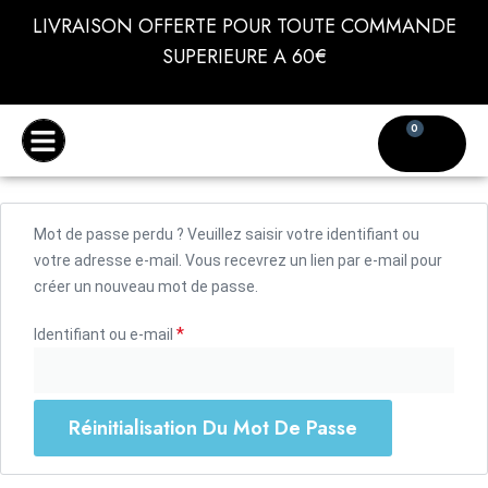
LIVRAISON OFFERTE POUR TOUTE COMMANDE
SUPERIEURE A 60€
0
Notre histoire
Devenir Ambassadeur
Mot de passe perdu ? Veuillez saisir votre identifiant ou
votre adresse e-mail. Vous recevrez un lien par e-mail pour
créer un nouveau mot de passe.
*
Identifiant ou e-mail
Réinitialisation Du Mot De Passe