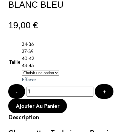
BLANC BLEU
19,00
€
34-36
37-39
40-42
Taille
43-45
Effacer
Ajouter Au Panier
Description